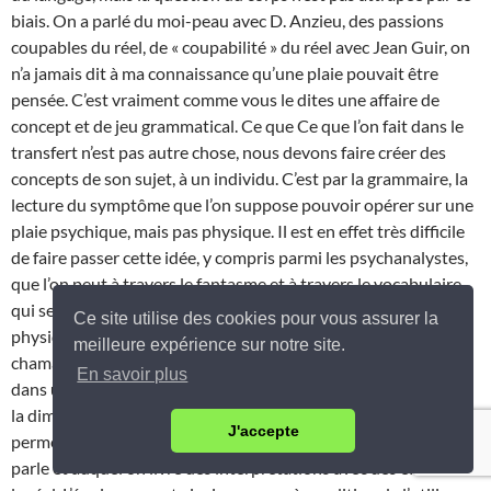
biais. On a parlé du moi-peau avec D. Anzieu, des passions
coupables du réel, de « coupabilité » du réel avec Jean Guir, on
n’a jamais dit à ma connaissance qu’une plaie pouvait être
pensée. C’est vraiment comme vous le dites une affaire de
concept et de jeu grammatical. Ce que Ce que l’on fait dans le
transfert n’est pas autre chose, nous devons faire créer des
concepts de son sujet, à un individu. C’est par la grammaire, la
lecture du symptôme que l’on suppose pouvoir opérer sur une
plaie psychique, mais pas physique. Il est en effet très difficile
de faire passer cette idée, y compris parmi les psychanalystes,
que l’on peut à travers le fantasme et à travers le vocabulaire
qui se déploie dans le langage du symptôme, produire un effet
Ce site utilise des cookies pour vous assurer la
physique. En ethnologie personne n’est étonné de cela. Les
meilleure expérience sur notre site.
chamanes opèrent sur les corps dans un moment particulier,
En savoir plus
dans un état modifié de conscience, dans une exacerbation de
la dimension du fantasme. Dans la psychanalyse le transfert
J'accepte
permet d’entendre des choses inouïes, ignorées de celui qui
parle et auquel on livre des interprétations avec des effets sur