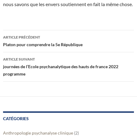
nous savons que les envers soutiennent en fait la même chose.
Navigation
ARTICLE PRÉCÉDENT
des
Platon pour comprendre la 5e République
articles
ARTICLE SUIVANT
journées de l’Ecole psychanalytique des hauts de france 2022
programme
CATÉGORIES
Anthropologie psychanalyse clinique
(2)